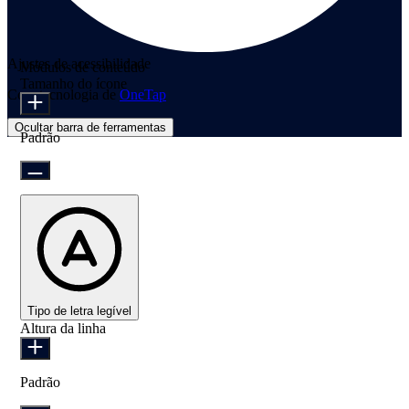
Ajustes de acessibilidade
Módulos de conteúdo
Tamanho do ícone
Com tecnologia de
OneTap
Ocultar barra de ferramentas
Padrão
Tipo de letra legível
Altura da linha
Padrão